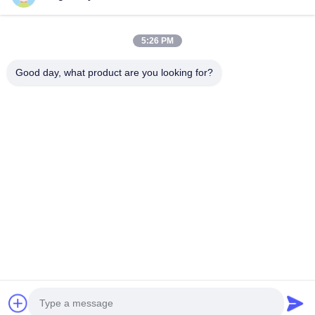
τα προϊόντα και τις...
Γρήγοροι Σύνδεσμοι
5:26 PM
Σπίτι
Προϊόντα
Βίντεο
Περίπου Εμείς
Good day, what product are you looking for?
Γύρος Εργοστασίων
Ποιοτικός Έλεγχος
Μας Ελάτε Σε Επαφή Με
Ειδήσεις
Περιπτώσεις
Επικοινωνήστε Μαζί Μας
0086-21-13802941278
0086-21-61766112
info@anfeng-chain.com
Δικαιώματα πνευματικής ιδιοκτησίας © 2021-2026 Shanghai Anfeng
Lifting & Rigging LTD.. Όλα τα δικαιώματα διατηρούνται.