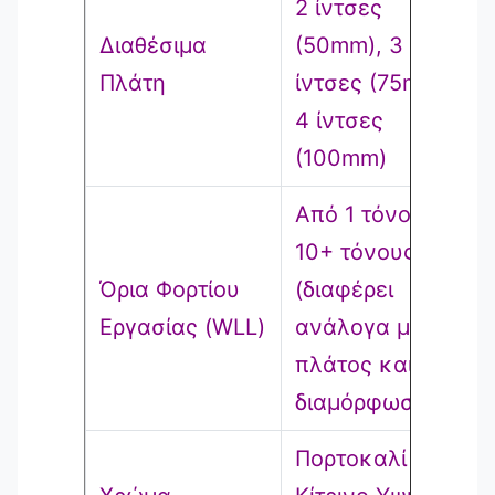
2 ίντσες
Διαθέσιμα
(50mm), 3
Πλάτη
ίντσες (75mm),
4 ίντσες
(100mm)
Από 1 τόνο έως
10+ τόνους
Όρια Φορτίου
(διαφέρει
Εργασίας (WLL)
ανάλογα με το
πλάτος και τη
διαμόρφωση)
Πορτοκαλί ή