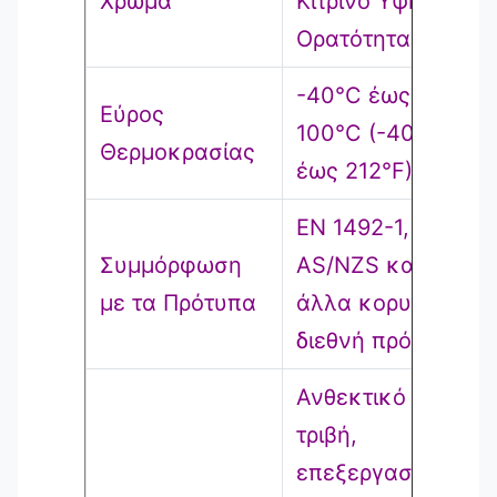
Χρώμα
Κίτρινο Υψηλής
Ορατότητας
-40°C έως
Εύρος
100°C (-40°F
Θερμοκρασίας
έως 212°F)
EN 1492-1,
Συμμόρφωση
AS/NZS και
με τα Πρότυπα
άλλα κορυφαία
διεθνή πρότυπα
Ανθεκτικό στην
τριβή,
επεξεργασμένο