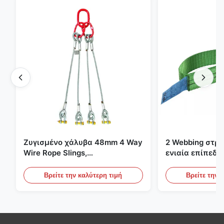
Ζυγισμένο χάλυβα 48mm 4 Way
2 Webbing στρ
Wire Rope Slings,
ενιαία επίπεδη
ανελκυστήρας σλινγκ
πράσινες ατελε
ανυψωτικές σφ
Βρείτε την καλύτερη τιμή
Βρείτε την 