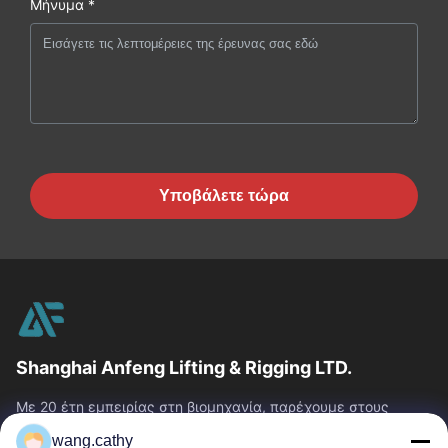
Μήνυμα *
Υποβάλετε τώρα
Shanghai Anfeng Lifting & Rigging LTD.
Με 20 έτη εμπειρίας στη βιομηχανία, παρέχουμε στους
πελάτες μας το ασφάλιστρο που ανυψώνει & που εξοπλίζει
wang.cathy