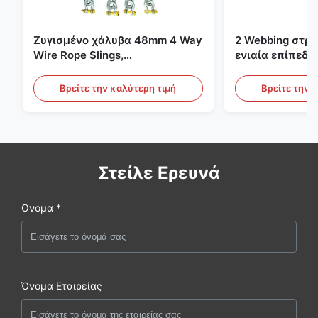
Ζυγισμένο χάλυβα 48mm 4 Way
2 Webbing στρ
Wire Rope Slings,
ενιαία επίπεδη
ανελκυστήρας σλινγκ
πράσινες ατελε
ανυψωτικές σφ
Βρείτε την καλύτερη τιμή
Βρείτε την 
Στείλε Ερευνά
Ονομα *
Όνομα Εταιρείας