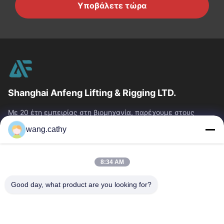
Υποβάλετε τώρα
Shanghai Anfeng Lifting & Rigging LTD.
Με 20 έτη εμπειρίας στη βιομηχανία, παρέχουμε στους
πελάτες μας το ασφάλιστρο που ανυψώνει & που εξοπλίζει
wang.cathy
τα προϊόντα και τις...
Γρήγοροι Σύνδεσμοι
8:34 AM
Σπίτι
Προϊόντα
Βίντεο
Περίπου Εμείς
Good day, what product are you looking for?
Γύρος Εργοστασίων
Ποιοτικός Έλεγχος
Μας Ελάτε Σε Επαφή Με
Ειδήσεις