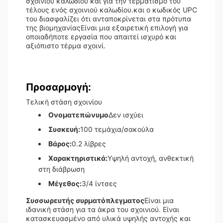
σχοινιού καλωδίου και για την τερματισμό του
τέλους ενός σχοινιού καλωδίου.και ο κωδικός UPC
του διασφαλίζει ότι ανταποκρίνεται στα πρότυπα
της βιομηχανίαςΕίναι μια εξαιρετική επιλογή για
οποιαδήποτε εργασία που απαιτεί ισχυρό και
αξιόπιστο τέρμα σχοινί.
Προσαρμογή:
Τελική στάση σχοινίου
Ονοματεπώνυμο
Δεν ισχύει
Συσκευή:
100 τεμάχια/σακούλα
Βάρος:
0.2 λίβρες
Χαρακτηριστικά:
Υψηλή αντοχή, ανθεκτική
στη διάβρωση
Μέγεθος:
3/4 ίντσες
Συσσωρευτής συρματόπλεγματος
Είναι μια
ιδανική στάση για τα άκρα του σχοινιού. Είναι
κατασκευασμένο από υλικά υψηλής αντοχής και