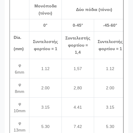
Μονόποδα
Δύο πόδια (τόνοι)
(τόνοι)
0°
0-45°
-45-60°
Dia.
Συντελεστής
Σ
Συντελεστής
Συντελεστής
φορτίου =
(mm)
φορτίου = 1
φορτίου = 1
1,4
φ
1.12
1,57
1.12
6mm
φ
2.00
2,80
2.00
8mm
φ
3.15
4.41
3.15
10mm
φ
5.30
7.42
5.30
13mm