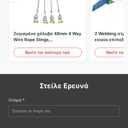
Ζυγισμένο χάλυβα 48mm 4 Way
2 Webbing στρ
Wire Rope Slings,
ενιαία επίπεδη
ανελκυστήρας σλινγκ
πράσινες ατελε
ανυψωτικές σφ
Βρείτε την καλύτερη τιμή
Βρείτε την 
Στείλε Ερευνά
Ονομα *