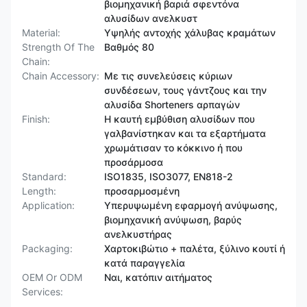
βιομηχανική βαριά σφεντόνα
αλυσίδων ανελκυστ
Material:
Υψηλής αντοχής χάλυβας κραμάτων
Strength Of The
Βαθμός 80
Chain:
Chain Accessory:
Με τις συνελεύσεις κύριων
συνδέσεων, τους γάντζους και την
αλυσίδα Shorteners αρπαγών
Finish:
Η καυτή εμβύθιση αλυσίδων που
γαλβανίστηκαν και τα εξαρτήματα
χρωμάτισαν το κόκκινο ή που
προσάρμοσα
Standard:
ISO1835, ISO3077, EN818-2
Length:
προσαρμοσμένη
Application:
Υπερυψωμένη εφαρμογή ανύψωσης,
βιομηχανική ανύψωση, βαρύς
ανελκυστήρας
Packaging:
Χαρτοκιβώτιο + παλέτα, ξύλινο κουτί ή
κατά παραγγελία
OEM Or ODM
Ναι, κατόπιν αιτήματος
Services: