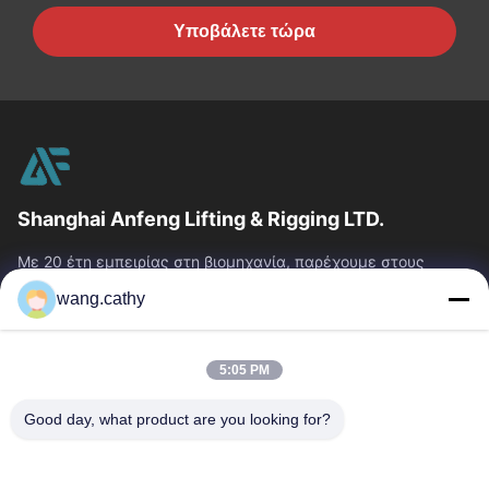
Υποβάλετε τώρα
Shanghai Anfeng Lifting & Rigging LTD.
Με 20 έτη εμπειρίας στη βιομηχανία, παρέχουμε στους
πελάτες μας το ασφάλιστρο που ανυψώνει & που εξοπλίζει
wang.cathy
τα προϊόντα και τις...
Γρήγοροι Σύνδεσμοι
5:05 PM
Σπίτι
Προϊόντα
Βίντεο
Περίπου Εμείς
Good day, what product are you looking for?
Γύρος Εργοστασίων
Ποιοτικός Έλεγχος
Μας Ελάτε Σε Επαφή Με
Ειδήσεις