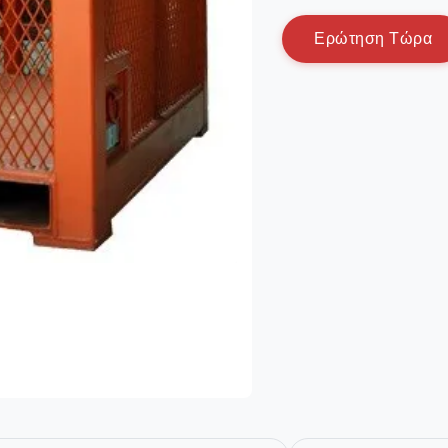
Ε
ρ
ώ
τ
η
σ
η
Τ
ώ
ρ
α