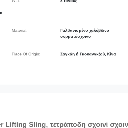
WLL:
8 τόνους
ρα
Material:
Γαλβανισμένο χαλύβδινο
συρματόσχοινο
Place Of Origin:
Σαγκάη ή Γκουανγκζού, Κίνα
 Lifting Sling, τετράποδη σχοινί σχοιν