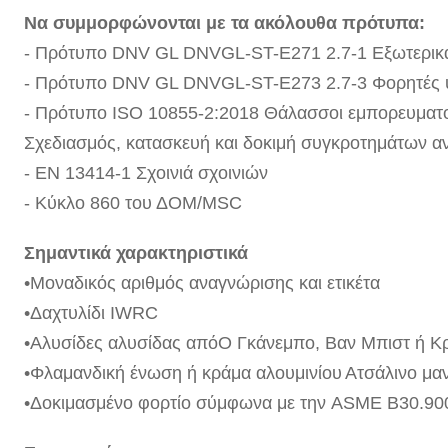
Να συμμορφώνονται με τα ακόλουθα πρότυπα:
- Πρότυπο DNV GL DNVGL-ST-E271 2.7-1 Εξωτερικά
- Πρότυπο DNV GL DNVGL-ST-E273 2.7-3 Φορητές υ
- Πρότυπο ISO 10855-2:2018 Θάλασσοι εμπορευματο
Σχεδιασμός, κατασκευή και δοκιμή συγκροτημάτων 
- EN 13414-1 Σχοινιά σχοινιών
- Κύκλο 860 του ΔΟΜ/MSC
Σημαντικά χαρακτηριστικά
•
Μοναδικός αριθμός αναγνώρισης και ετικέτα
•
Δαχτυλίδι IWRC
•
Αλυσίδες αλυσίδας από
Ο Γκάνεμπο,
Βαν Μπιστ ή Κ
•
Φλαμανδική ένωση ή κράμα αλουμινίου
Ατσάλινο μαν
•
Δοκιμασμένο φορτίο σύμφωνα με την ASME B30.90