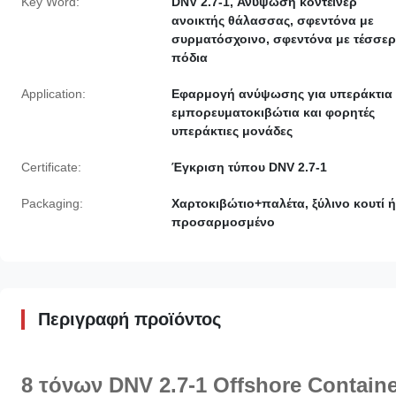
Key Word:
DNV 2.7-1, Ανύψωση κοντέινερ
ανοικτής θάλασσας, σφεντόνα με
συρματόσχοινο, σφεντόνα με τέσσε
πόδια
Application:
Εφαρμογή ανύψωσης για υπεράκτια
εμπορευματοκιβώτια και φορητές
υπεράκτιες μονάδες
Certificate:
Έγκριση τύπου DNV 2.7-1
Packaging:
Χαρτοκιβώτιο+παλέτα, ξύλινο κουτί ή
προσαρμοσμένο
Περιγραφή προϊόντος
8 τόνων DNV 2.7-1 Offshore Container