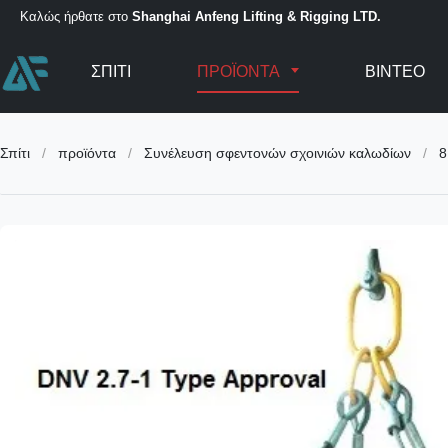
Καλώς ήρθατε στο
Shanghai Anfeng Lifting & Rigging LTD.
ΣΠΊΤΙ
ΠΡΟΪΌΝΤΑ
ΒΊΝΤΕΟ
Σπίτι
/
προϊόντα
/
Συνέλευση σφεντονών σχοινιών καλωδίων
/
8