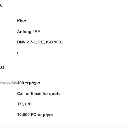
ες
Κίνα
Anfeng / AF
DNV 2.7-1, CE, ISO 9001
/
τα
αραγγελίας:
100 τεμάχια
Call or Email for quote
T/T, L/C
:
10.000 PC το μήνα