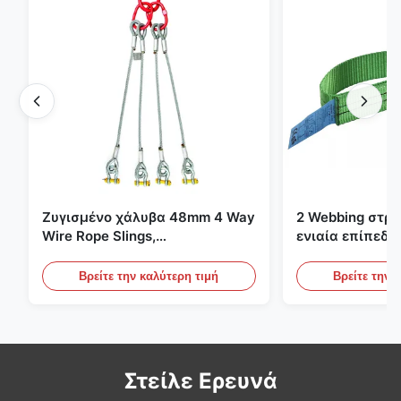
Ζυγισμένο χάλυβα 48mm 4 Way
2 Webbing στρ
Wire Rope Slings,
ενιαία επίπεδη
ανελκυστήρας σλινγκ
πράσινες ατελε
ανυψωτικές σφ
Βρείτε την καλύτερη τιμή
Βρείτε την 
Στείλε Ερευνά