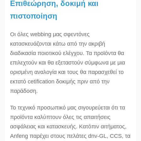
100 120
Επιθεώρηση, δοκιμή και
120
πιστοποίηση
DEE
-4T
4
γκρίζος
125 150
DEE
-5T
5
κόκκινος
150
Οι όλες webbing μας σφεντόνες
DEE
-6T
6
καφετής
150 180
κατασκευάζονται κάτω από την ακριβή
200
διαδικασία ποιοτικού ελέγχου. Τα
προϊόντα θα
επιλεχτούν και θα εξεταστούν σύμφωνα με μια
DEE
-8T
200 240
ορισμένη αναλογία και τους θα παρασχεθεί το
DEE
-
8
μπλε
240
εκτατό cetification δοκιμής πριν από την
10T
10
πορτοκάλι
250 300 -
παράδοση.
DEE
-
12
πορτοκάλι
300 - -
12T
Το τεχνικό προσωπικό μας σιγουρεύεται ότι τα
προϊόντα καλύπτουν όλες τις απαιτήσεις
Άλλα μεγέθη μπορούν να παραχθούν κατόπιν αιτή
ασφάλειας και κατασκευής. Κατόπιν αιτήματος,
Anfeng παρέχει στους πελάτες dnv-GL, CCS, τα