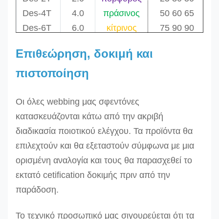
Des-4T
4.0
πράσινος
50 60 65
Des-6T
6.0
κίτρινος
75 90 90
100 120
Επιθεώρηση, δοκιμή και
Des-8T
120
πιστοποίηση
Des-
8.0
γκρίζος
125 150
10T
10.0
κόκκινος
150
Οι όλες webbing μας σφεντόνες
Des-
12.0
καφετής
150 180
κατασκευάζονται κάτω από την ακριβή
12T
200
διαδικασία ποιοτικού ελέγχου. Τα
προϊόντα θα
επιλεχτούν και θα εξεταστούν σύμφωνα με μια
Des-
ορισμένη αναλογία και τους θα παρασχεθεί το
16T
200 240
16.0
μπλε
εκτατό cetification δοκιμής πριν από την
Des-
240
20.0
πορτοκάλι
παράδοση.
20T
250 300 -
24.0
πορτοκάλι
Des-
300 - -
Το τεχνικό προσωπικό μας σιγουρεύεται ότι τα