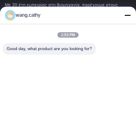
Με 20 έτη εμπειρίας στη βιομηχανία, παρέχουμε στους
πελάτες μας το ασφάλιστρο που ανυψώνει & που εξοπλίζει
wang.cathy
τα προϊόντα και τις...
Γρήγοροι Σύνδεσμοι
1:53 PM
Σπίτι
Προϊόντα
Βίντεο
Περίπου Εμείς
Good day, what product are you looking for?
Γύρος Εργοστασίων
Ποιοτικός Έλεγχος
Μας Ελάτε Σε Επαφή Με
Ειδήσεις
Περιπτώσεις
Επικοινωνήστε Μαζί Μας
0086-21-13802941278
0086-21-61766112
info@anfeng-chain.com