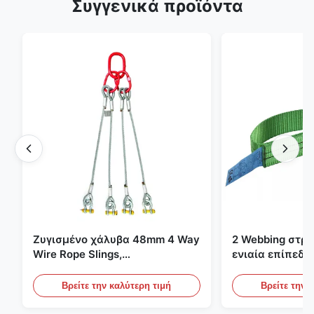
Συγγενικά προϊόντα
Ζυγισμένο χάλυβα 48mm 4 Way
2 Webbing στρ
Wire Rope Slings,
ενιαία επίπεδη
ανελκυστήρας σλινγκ
πράσινες ατελε
ανυψωτικές σφ
Βρείτε την καλύτερη τιμή
Βρείτε την 