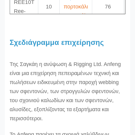
REE10T
10
πορτοκάλι
76
Ree-
12
πορτοκάλι
85
12T
Ree-
Σχεδιάγραμμα επιχείρησης
15T
15
πορτοκάλι
96
Ree-
20
πορτοκάλι
112
20T
Της Σαγκάη η ανύψωση & Rigging Ltd. Anfeng
30
πορτοκάλι
138
Ree-
είναι μια επιχείρηση πεπειραμένων τεχνική και
30T
πωλήσεων ειδικευμένη στην παροχή webbing
των σφεντονών, των στρογγυλών σφεντονών,
Ree-
του σχοινιού καλωδίων και των σφεντονών,
50T
αλυσίδες, εξοπλίζοντας τα εξαρτήματα και
Ree-
50
πορτοκάλι
192
περισσότεροι.
100T
100
πορτοκάλι
200
Ree-
300
πορτοκάλι
450
Το Anfeng παρέχει τα σχοινιά χαλύβδινων