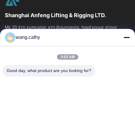
Shanghai Anfeng Lifting & Rigging LTD.
Με 20 έτη εμπειρίας στη βιομηχανία, παρέχουμε στους
πελάτες μας το ασφάλιστρο που ανυψώνει & που εξοπλίζει
wang.cathy
τα προϊόντα και τις...
Γρήγοροι Σύνδεσμοι
3:03 AM
Σπίτι
Προϊόντα
Βίντεο
Περίπου Εμείς
Good day, what product are you looking for?
Γύρος Εργοστασίων
Ποιοτικός Έλεγχος
Μας Ελάτε Σε Επαφή Με
Ειδήσεις
Περιπτώσεις
Επικοινωνήστε Μαζί Μας
0086-21-13802941278
0086-21-61766112
info@anfeng-chain.com