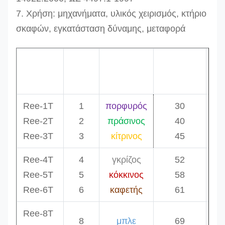
7. Χρήση: μηχανήματα, υλικός χειρισμός, κτήριο
σκαφών, εγκατάσταση δύναμης, μεταφορά
W.L.L
Διάμετρος
Min
κώδικας
Χρώμα
τόνοι
χιλ.
μ
Ree-1T
1
πορφυρός
30
Ree-2T
2
πράσινος
40
Ree-3T
3
κίτρινος
45
Ree-4T
4
γκρίζος
52
Ree-5T
5
κόκκινος
58
Ree-6T
6
καφετής
61
Ree-8T
8
μπλε
69