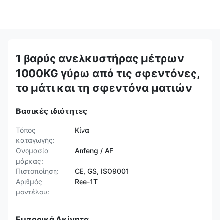
1 βαρύς ανελκυστήρας μέτρων
1000KG γύρω από τις σφεντόνες,
το μάτι και τη σφεντόνα ματιών
Βασικές ιδιότητες
Τόπος
Κίνα
καταγωγής:
Ονομασία
Anfeng / AF
μάρκας:
Πιστοποίηση:
CE, GS, ISO9001
Αριθμός
Ree-1T
μοντέλου:
Εμπορικά Ακίνητα