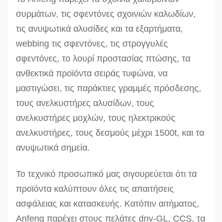
300T
500
πορτοκάλι
500
συρμάτων, τις σφεντόνες σχοινιών καλωδίων,
Ree-
τις ανυψωτικά αλυσίδες και τα εξαρτήματα,
500T
webbing τις σφεντόνες, τις στρογγυλές
σφεντόνες, το λουρί προστασίας πτώσης, τα
Άλλα μεγέθη μπορούν να παραχθούν κατόπιν αιτή
ανθεκτικά προϊόντα σειράς τυφώνα, να
μαστιγώσει, τις παράκτιες γραμμές πρόσδεσης,
τους ανελκυστήρες αλυσίδων, τους
ανελκυστήρες μοχλών, τους ηλεκτρικούς
ανελκυστήρες, τους δεσμούς μέχρι 1500t, και τα
ανυψωτικά σημεία.
Το τεχνικό προσωπικό μας σιγουρεύεται ότι τα
προϊόντα καλύπτουν όλες τις απαιτήσεις
ασφάλειας και κατασκευής. Κατόπιν αιτήματος,
Anfeng παρέχει στους πελάτες dnv-GL, CCS, τα