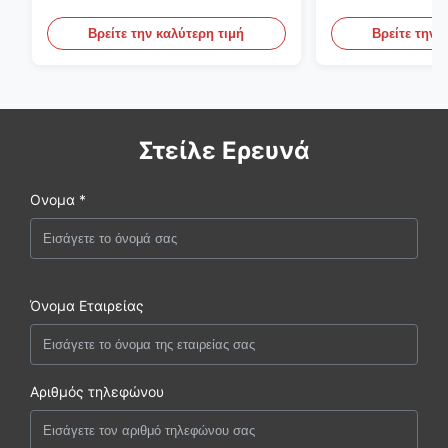
ανελκυστήρας σλινγκ
πράσινες ατελε
ανυψωτικές σφ
Βρείτε την καλύτερη τιμή
Βρείτε την 
Στείλε Ερευνά
Ονομα *
Όνομα Εταιρείας
Αριθμός τηλεφώνου