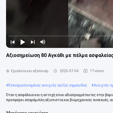
Αξιοσημείωση 80 Αγκάθι με πέλμα ασφαλεία
Εργαλεία και αξεσουάρ
2025-07-04
17 views
#
Επενεργοποιημένες ανοιχτές πρίζες σφραγίδας
#
Ανοιχτές πρ
Όταν η ασφάλεια και η αντοχή είναι αδιαπραγμάτευτες στην βαρ
προσφέρει απαράμιλλη αξιοπιστία.και βιομηχανικές συσκευές, αυ
Μηνύματα επισκέπτη