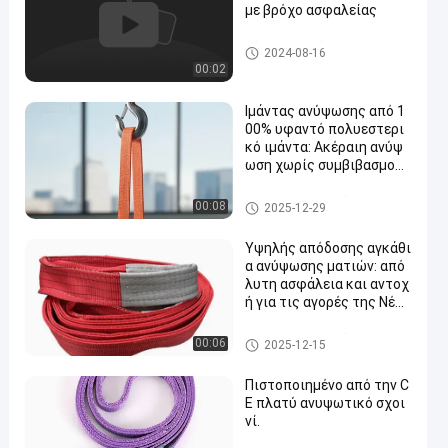
με βρόχο ασφαλείας
Τύπος μπουλόνιας
2024-08-16
00:02
Ιμάντας ανύψωσης από 1
00% υφαντό πολυεστερι
κό ιμάντα: Ακέραιη ανύψ
ωση χωρίς συμβιβασμούς
με συντελεστές ασφαλεί
ας έως και 7:1
webbing πολυεστέρα σφεντό
00:08
2025-12-29
να
Υψηλής απόδοσης αγκάθι
α ανύψωσης ματιών: από
λυτη ασφάλεια και αντοχ
ή για τις αγορές της Νέας
Ζηλανδίας, της Ευρώπης
και της Αμερικής
webbing πολυεστέρα σφεντό
00:06
2025-12-15
να
Πιστοποιημένο από την C
E πλατύ ανυψωτικό σχοι
νί.