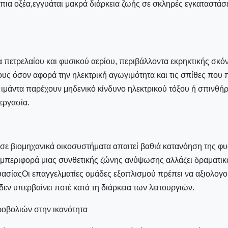
 ήπια οξέα,εγγυάται μακρά διάρκεια ζωής σε σκληρές εγκαταστά
α πετρελαίου και φυσικού αερίου, περιβάλλοντα εκρηκτικής σκόν
υς όσον αφορά την ηλεκτρική αγωγιμότητα και τις σπίθες που 
α ιμάντα παρέχουν μηδενικό κίνδυνο ηλεκτρικού τόξου ή σπιν
εργασία.
 σε βιομηχανικά οικοσυστήματα απαιτεί βαθιά κατανόηση της 
εριφορά μιας συνθετικής ζώνης ανύψωσης αλλάζει δραματικά α
σίαςΟι επαγγελματίες ομάδες εξοπλισμού πρέπει να αξιολογού
εν υπερβαίνει ποτέ κατά τη διάρκεια των λειτουργιών.
οβολιών στην ικανότητα