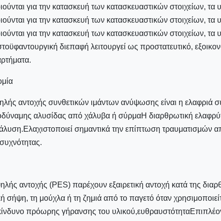
ούνται για την κατασκευή των κατασκευαστικών στοιχείων, τα 
ούνται για την κατασκευή των κατασκευαστικών στοιχείων, τα 
ούνται για την κατασκευή των κατασκευαστικών στοιχείων, τα 
τοϋφαντουργική διεπαφή λειτουργεί ως προστατευτικό, εξοικονο
αρτήματα.
ομία
ηλής αντοχής συνθετικών ιμάντων ανύψωσης είναι η ελαφριά σ
ισοδύναμης αλυσίδας από χάλυβα ή σύρμαΗ διαρθρωτική ελαφρύ
διάλυση.Ελαχιστοποιεί σημαντικά την επίπτωση τραυματισμών α
συχνότητας.
ψηλής αντοχής (PES) παρέχουν εξαιρετική αντοχή κατά της δια
 σήψη, τη μούχλα ή τη ζημιά από το παγετό όταν χρησιμοποιεί
ον κίνδυνο πρόωρης γήρανσης του υλικού,ευθραυστότηταΕπιπλέον