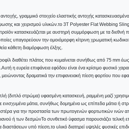
 αντοχής, γραμμικό στοιχείο ελαστικής αντοχής κατασκευασμένο 
ης και χειρισμού υλικών.το 3T Polyester Flat Webbing Sling
προϊόν κατασκευάζεται με αυστηρή συμμόρφωση με τα διεθνή 
οποίες υπαγορεύουν την ομοιόμορφη κίτρινη χρωματική κωδικο
υθεία κάθετη διαμόρφωση έλξης.
ροφίλ διαθέτει πλάτος που κυμαίνεται συνήθως από 75 mm έως 
Αυτή η ευρεία επιφάνεια εφόδου είναι ένα κρίσιμο φυσικό χαρακ
, μειώνοντας δραματικά την επιφανειακή πίεση φορτίου που εφ
λή (διπλό στρώμα) υφασμένη κατασκευή, ραμμένη μαζί χρησιμο
 ενισχυμένα μάτια, συνήθως δομημένα ως επίπεδα μάτια ή στρεβ
εστέρα για την προστασία των πρωτογενών φορτωτικών ινών από
ερανού ή των δεσμώνΤο συνθετικό ύφασμα παρουσιάζει τελική 
α διαστάσεων υπό πίεση.το υλικό διατηρεί υψηλές φυσικές επιδ