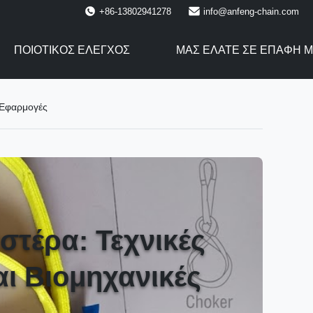
+86-13802941278
info@anfeng-chain.com
ΠΟΙΟΤΙΚΌΣ ΈΛΕΓΧΟΣ
ΜΑΣ ΕΛΆΤΕ ΣΕ ΕΠΑΦΉ 
ς Εφαρμογές
εστέρα: Τεχνικές
ι Βιομηχανικές