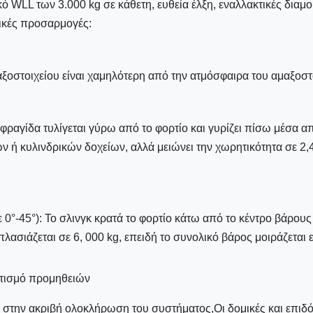
κό WLL των 3.000 kg σε κάθετη, ευθεία έλξη, εναλλακτικές δι
ικές προσαρμογές:
ξοστοιχείου είναι χαμηλότερη από την ατμόσφαιρα του αμαξοστ
φραγίδα τυλίγεται γύρω από το φορτίο και γυρίζει πίσω μέσα απ
ή κυλινδρικών δοχείων, αλλά μειώνει την χωρητικότητα σε 2,
 0°-45°): Το σλινγκ κρατά το φορτίο κάτω από το κέντρο βάρους 
λασιάζεται σε 6, 000 kg, επειδή το συνολικό βάρος μοιράζεται
τισμό προμηθειών
 στην ακριβή ολοκλήρωση του συστήματος,Οι δομικές και επιδ