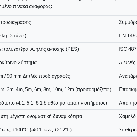
ημένο πίνακα αναφοράς:
 προδιαγραφής
Συμμόρφ
 kg (3 τόνοι)
EN 1492
 πολυεστέρα υψηλής αντοχής (PES)
ISO 487
οκίτρινο Σύστημα
Διεθνές
m / 90 mm Διπλές προδιαγραφές
Ανεπάρκ
2m, 3m, 4m, 5m, 6m, 8m, 10m, 12m (προσαρμόζεται)
Επαρκής
ότυπο (4:1, 5:1, 6:1 διαθέσιμα κατόπιν αιτήματος)
Απαιτήσ
 στη μέγιστη ονομαστική δυναμικότητα
Χαμηλό 
C έως +100°C (-40°F έως +212°F)
Σταθερό