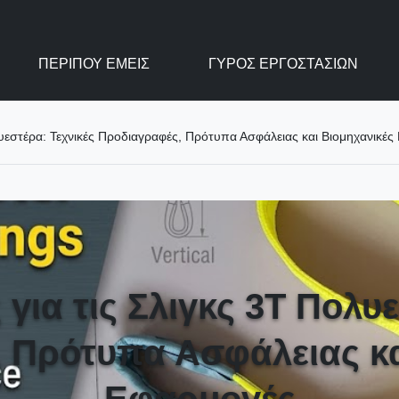
ΠΕΡΊΠΟΥ ΕΜΕΊΣ
ΓΎΡΟΣ ΕΡΓΟΣΤΑΣΊΩΝ
λυεστέρα: Τεχνικές Προδιαγραφές, Πρότυπα Ασφάλειας και Βιομηχανικέ
για τις Σλιγκς 3T Πολυ
 Πρότυπα Ασφάλειας κα
Εφαρμογές