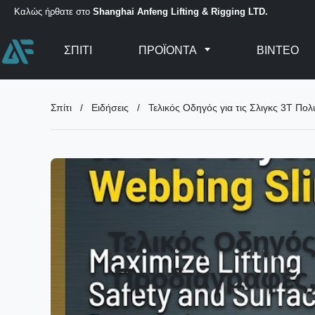
Καλώς ήρθατε στο
Shanghai Anfeng Lifting & Rigging LTD.
ΣΠΊΤΙ
ΠΡΟΪΌΝΤΑ
ΒΊΝΤΕΟ
Σπίτι
/
Ειδήσεις
/
Τελικός Οδηγός για τις Σλιγκς 3T Πο
Τελικός Οδηγός 
Προδιαγραφές,