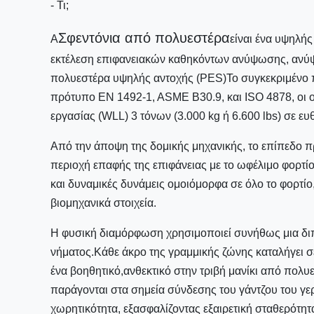
- Τι;
Σφεντόνια από πολυεστέρα
Α
είναι ένα υψηλής
εκτέλεση επιφανειακών καθηκόντων ανύψωσης, ανύψωσ
πολυεστέρα υψηλής αντοχής (PES)Το συγκεκριμένο 
πρότυπο EN 1492-1, ASME B30.9, και ISO 4878, οι 
εργασίας (WLL) 3 τόνων (3.000 kg ή 6.600 lbs) σε ε
Από την άποψη της δομικής μηχανικής, το επίπεδο π
περιοχή επαφής της επιφάνειας με το ωφέλιμο φορτίο.
και δυναμικές δυνάμεις ομοιόμορφα σε όλο το φορτίο
βιομηχανικά στοιχεία.
Η φυσική διαμόρφωση χρησιμοποιεί συνήθως μια διπ
νήματος.Κάθε άκρο της γραμμικής ζώνης καταλήγει σε
ένα βοηθητικό,ανθεκτικό στην τριβή μανίκι από πολυ
παράγονται στα σημεία σύνδεσης του γάντζου του γ
χωρητικότητα, εξασφαλίζοντας εξαιρετική σταθερότητ